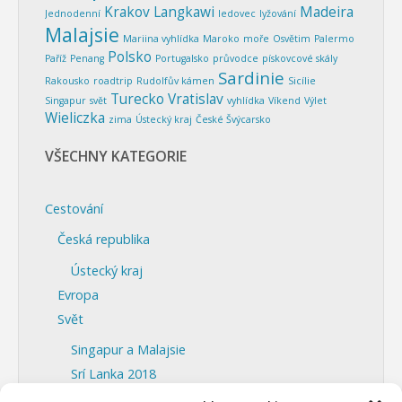
Krakov
Langkawi
Madeira
Jednodenní
ledovec
lyžování
Malajsie
Mariina vyhlídka
Maroko
moře
Osvětim
Palermo
Polsko
Paříž
Penang
Portugalsko
průvodce
pískovcové skály
Sardinie
Rakousko
roadtrip
Rudolfův kámen
Sicílie
Turecko
Vratislav
Singapur
svět
vyhlídka
Víkend
Výlet
Wieliczka
zima
Ústecký kraj
České Švýcarsko
VŠECHNY KATEGORIE
Cestování
Česká republika
Ústecký kraj
Evropa
Svět
Singapur a Malajsie
Srí Lanka 2018
Fotogalerie