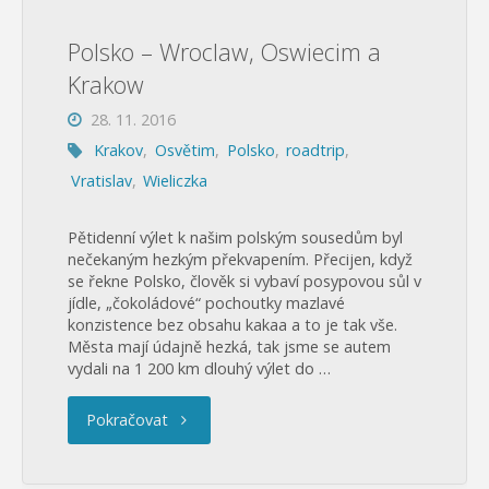
Polsko – Wroclaw, Oswiecim a
Krakow
28. 11. 2016
Krakov
,
Osvětim
,
Polsko
,
roadtrip
,
Vratislav
,
Wieliczka
Pětidenní výlet k našim polským sousedům byl
nečekaným hezkým překvapením. Přecijen, když
se řekne Polsko, člověk si vybaví posypovou sůl v
jídle, „čokoládové“ pochoutky mazlavé
konzistence bez obsahu kakaa a to je tak vše.
Města mají údajně hezká, tak jsme se autem
vydali na 1 200 km dlouhý výlet do …
"Polsko
Pokračovat
–