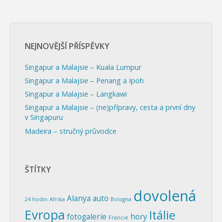
Wroclaw,
Oswiecim
NEJNOVĚJŠÍ PŘÍSPĚVKY
a
Singapur a Malajsie – Kuala Lumpur
Krakow"
Singapur a Malajsie – Penang a Ipoh
Singapur a Malajsie – Langkawi
Singapur a Malajsie – (ne)přípravy, cesta a první dny
v Singapuru
Madeira – stručný průvodce
ŠTÍTKY
dovolená
Alanya
auto
24 hodin
Afrika
Bologna
Evropa
Itálie
fotogalerie
hory
Francie