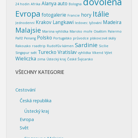
dovolená
Alanya
auto
24 hodin
Afrika
Bologna
Evropa
Itálie
fotogalerie
hory
Francie
Krakov
Langkawi
Madeira
Jednodenní
ledovec
lyžování
Malajsie
Mariina vyhlídka
Maroko
moře
Osvětim
Palermo
Polsko
Paříž
Penang
Portugalsko
průvodce
pískovcové skály
Sardinie
Rakousko
roadtrip
Rudolfův kámen
Sicílie
Turecko
Vratislav
Singapur
svět
vyhlídka
Víkend
Výlet
Wieliczka
zima
Ústecký kraj
České Švýcarsko
VŠECHNY KATEGORIE
Cestování
Česká republika
Ústecký kraj
Evropa
Svět